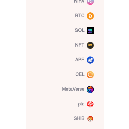
NIRV
BTC
SOL
NFT
APE
CEL
MetaVerse
عام
SHIB