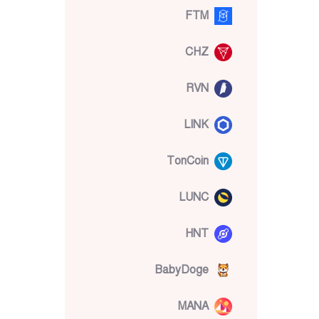
FTM
CHZ
RVN
LINK
TonCoin
LUNC
HNT
BabyDoge
MANA