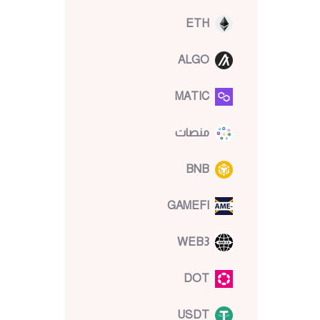
ETH
ALGO
MATIC
منصات
BNB
GAMEFI
WEB3
DOT
USDT