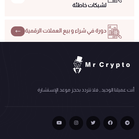
لشبكات خاطئة
دورة في شراء و بيع العملات الرقمية
أنت عميلنا الوحيد , فلا تتردد بحجز موعد الإستشارة